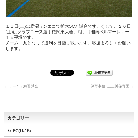
１３日(土)は鹿沼サンエコで栃木SCと試合です。そして、２０日
(土)はクラブユース選手権関東大会。相手は湘南ベルマーレＵー
１５平塚です。
チーム一丸となって勝利を目指し戦います。応援よろしくお願い
します。
←
Ｕー１３練習試合
保育参観 上三川保育園
→
カテゴリー
FC(U-15)