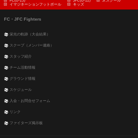
FC(U-15)
JFC(U-12)
Jr.スクール
イマジネーションフットボール
キッズ
FC・JFC Fighters
栄光の軌跡（大会結果）
スクープ（メンバー連絡）
スタッフ紹介
チーム活動情報
グラウンド情報
スケジュール
入会・お問合せフォーム
リンク
ファイターズ掲示板