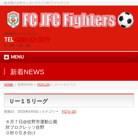
栃木県の少年サッカークラブ JFCファイターズ
NPO法人 ファイターズ
TEL
0285-52-0379
9：00～18：00
MENU
新着NEWS
HOME
»
新着NEWS »
FC(U-15)
»
Ｕー１５リーグ
Ｕー１５リーグ
投稿日：2015年6月9日 | カテゴリー：
FC(U-15)
６月７日@佐野市運動公園
対プログレッソ佐野
０対０引き分け