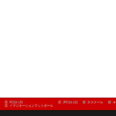
FC(U-15)
JFC(U-12)
Jr.スクール
キ
イマジネーションフットボール