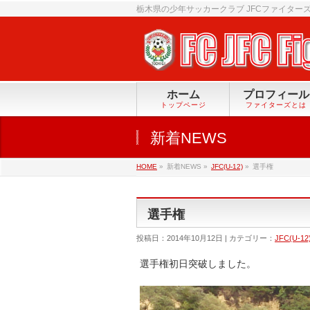
栃木県の少年サッカークラブ JFCファイター
ホーム
プロフィール
トップページ
ファイターズとは
新着NEWS
HOME
»
新着NEWS »
JFC(U-12)
»
選手権
選手権
投稿日：2014年10月12日 | カテゴリー：
JFC(U-12
選手権初日突破しました。