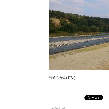
来週もがんばろう！
←
奈良遠征④