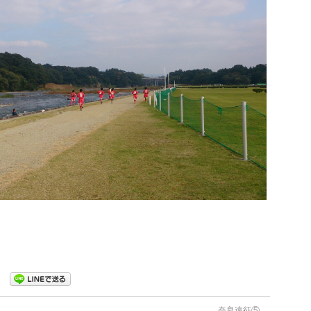
奈良遠征⑤
→