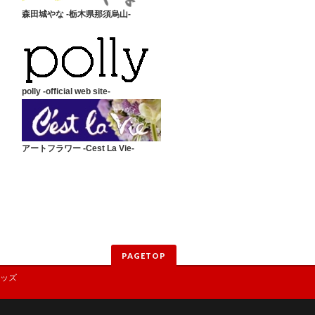
森田城やな -栃木県那須烏山-
polly -official web site-
アートフラワー -Cest La Vie-
PAGETOP
ッズ