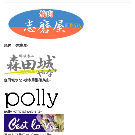
焼肉 -志摩屋-
森田城やな -栃木県那須烏山-
polly -official web site-
アートフラワー -Cest La Vie-