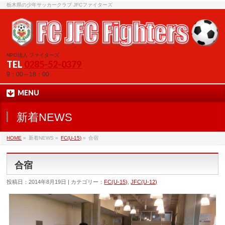
栃木県の少年サッカークラブ JFCファイターズ
NPO法人 ファイターズ
TEL
0285-52-0379
9：00～18：00
MENU
新着NEWS
HOME
»
新着NEWS »
FC(U-15)
»
合宿
合宿
投稿日：2014年8月19日 | カテゴリー：
FC(U-15)
,
JFC(U-12)