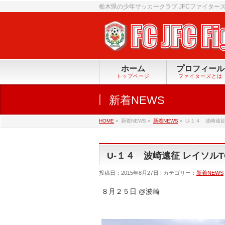
栃木県の少年サッカークラブ JFCファイター
ホーム
プロフィール
トップページ
ファイターズとは
新着NEWS
HOME
»
新着NEWS »
新着NEWS
»
U-１４ 波崎遠征
U-１４ 波崎遠征 レイソルT
投稿日：2015年8月27日 | カテゴリー：
新着NEWS
８月２５日 @波崎