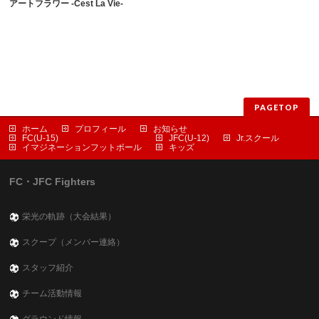
アートフラワー -Cest La Vie-
PAGETOP
ホーム
プロフィール
お知らせ
FC(U-15)
JFC(U-12)
Jr.スクール
イマジネーションフットボール
キッズ
FC・JFC Fighters
栄光の軌跡（大会結果）
スクープ（メンバー連絡）
スタッフ紹介
チーム活動情報