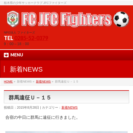
栃木県の少年サッカークラブ JFCファイターズ
NPO法人 ファイターズ
TEL
0285-52-0379
9：00～18：00
MENU
新着NEWS
HOME
»
新着NEWS »
新着NEWS
»
群馬遠征Ｕ－１５
群馬遠征Ｕ－１５
投稿日：2015年8月28日 | カテゴリー：
新着NEWS
合宿の中日に群馬に遠征に行きました。