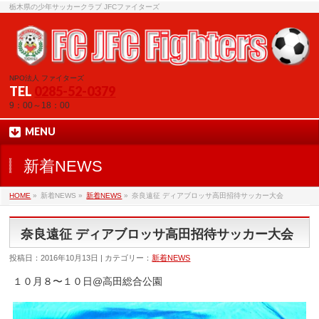
栃木県の少年サッカークラブ JFCファイターズ
NPO法人 ファイターズ
TEL
0285-52-0379
9：00～18：00
MENU
新着NEWS
HOME
»
新着NEWS »
新着NEWS
»
奈良遠征 ディアブロッサ高田招待サッカー大会
奈良遠征 ディアブロッサ高田招待サッカー大会
投稿日：2016年10月13日 | カテゴリー：
新着NEWS
１０月８〜１０日@高田総合公園